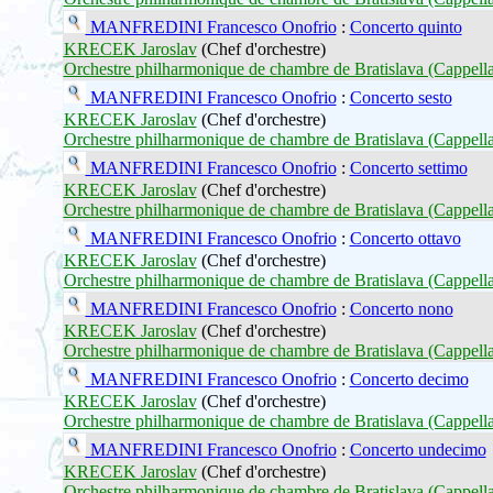
MANFREDINI Francesco Onofrio
:
Concerto quinto
KRECEK Jaroslav
(Chef d'orchestre)
Orchestre philharmonique de chambre de Bratislava (Cappella
MANFREDINI Francesco Onofrio
:
Concerto sesto
KRECEK Jaroslav
(Chef d'orchestre)
Orchestre philharmonique de chambre de Bratislava (Cappella
MANFREDINI Francesco Onofrio
:
Concerto settimo
KRECEK Jaroslav
(Chef d'orchestre)
Orchestre philharmonique de chambre de Bratislava (Cappella
MANFREDINI Francesco Onofrio
:
Concerto ottavo
KRECEK Jaroslav
(Chef d'orchestre)
Orchestre philharmonique de chambre de Bratislava (Cappella
MANFREDINI Francesco Onofrio
:
Concerto nono
KRECEK Jaroslav
(Chef d'orchestre)
Orchestre philharmonique de chambre de Bratislava (Cappella
MANFREDINI Francesco Onofrio
:
Concerto decimo
KRECEK Jaroslav
(Chef d'orchestre)
Orchestre philharmonique de chambre de Bratislava (Cappella
MANFREDINI Francesco Onofrio
:
Concerto undecimo
KRECEK Jaroslav
(Chef d'orchestre)
Orchestre philharmonique de chambre de Bratislava (Cappella