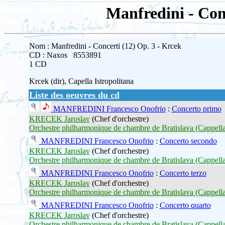
Manfredini - Con
Nom : Manfredini - Concerti (12) Op. 3 - Krcek
CD : Naxos 8553891
1 CD
Krcek (dir), Capella Istropolitana
Liste des oeuvres du cd
MANFREDINI Francesco Onofrio
:
Concerto primo
KRECEK Jaroslav
(Chef d'orchestre)
Orchestre philharmonique de chambre de Bratislava (Cappella
MANFREDINI Francesco Onofrio
:
Concerto secondo
KRECEK Jaroslav
(Chef d'orchestre)
Orchestre philharmonique de chambre de Bratislava (Cappella
MANFREDINI Francesco Onofrio
:
Concerto terzo
KRECEK Jaroslav
(Chef d'orchestre)
Orchestre philharmonique de chambre de Bratislava (Cappella
MANFREDINI Francesco Onofrio
:
Concerto quarto
KRECEK Jaroslav
(Chef d'orchestre)
Orchestre philharmonique de chambre de Bratislava (Cappella