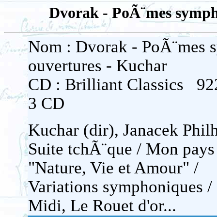
Dvorak - PoÃ¨mes symph
Nom : Dvorak - PoÃ¨mes 
ouvertures - Kuchar
CD : Brilliant Classics 9
3 CD
Kuchar (dir), Janacek Phil
Suite tchÃ¨que / Mon pays 
"Nature, Vie et Amour" /
Variations symphoniques /
Midi, Le Rouet d'or...