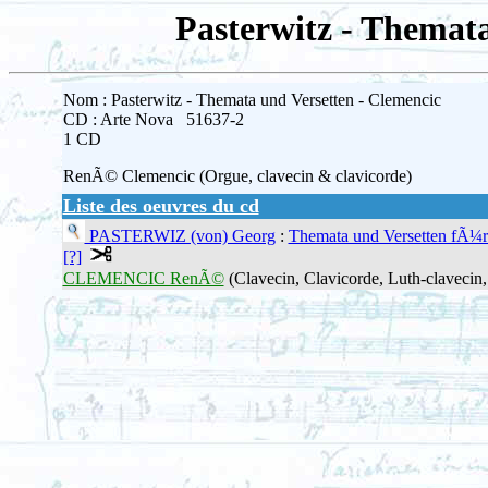
Pasterwitz - Themata
Nom : Pasterwitz - Themata und Versetten - Clemencic
CD : Arte Nova 51637-2
1 CD
RenÃ© Clemencic (Orgue, clavecin & clavicorde)
Liste des oeuvres du cd
PASTERWIZ (von) Georg
:
Themata und Versetten fÃ¼r
[?]
CLEMENCIC RenÃ©
(Clavecin, Clavicorde, Luth-clavecin