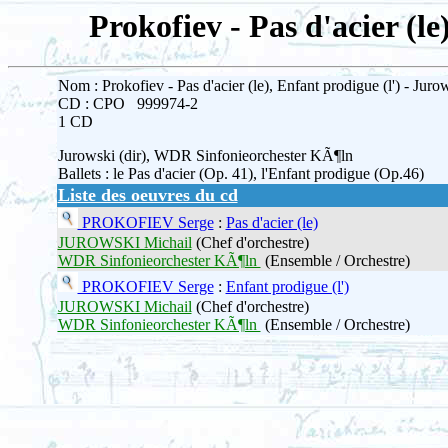
Prokofiev - Pas d'acier (le
Nom : Prokofiev - Pas d'acier (le), Enfant prodigue (l') - Juro
CD : CPO 999974-2
1 CD
Jurowski (dir), WDR Sinfonieorchester KÃ¶ln
Ballets : le Pas d'acier (Op. 41), l'Enfant prodigue (Op.46)
Liste des oeuvres du cd
PROKOFIEV Serge
:
Pas d'acier (le)
JUROWSKI Michail
(Chef d'orchestre)
WDR Sinfonieorchester KÃ¶ln
(Ensemble / Orchestre)
PROKOFIEV Serge
:
Enfant prodigue (l')
JUROWSKI Michail
(Chef d'orchestre)
WDR Sinfonieorchester KÃ¶ln
(Ensemble / Orchestre)