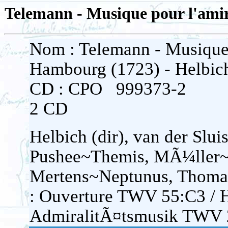
Telemann - Musique pour l'ami
Nom : Telemann - Musique
Hambourg (1723) - Helbic
CD : CPO 999373-2
2 CD
Helbich (dir), van der Sl
Pushee~Themis, MÃ¼ller~
Mertens~Neptunus, Thoma
: Ouverture TWV 55:C3 / 
AdmiralitÃ¤tsmusik TWV 