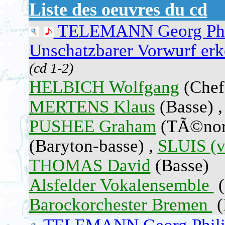
Liste des oeuvres du cd
TELEMANN Georg Phi
Unschatzbarer Vorwurf erk
(cd 1-2)
HELBICH Wolfgang
(Chef 
MERTENS Klaus
(Basse) 
PUSHEE Graham
(TÃ©nor
(Baryton-basse) ,
SLUIS (v
THOMAS David
(Basse)
Alsfelder Vokalensemble
(
Barockorchester Bremen
(